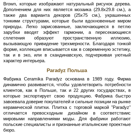
Brown, которые изображают натуральный рисунок дерева.
Дополнением для них является мозаика (29.8x29.8 см.), а
также два варианта декоров (25x75 см.), украшенных
тонкими структурами, которые были вдохновенные миром
природы. Легко зарисованные, заключающиеся в петлю
зарубки вводят эффект гармонии, а пересекающиеся
сплетения образуют пространственную иллюзию,
вызывающую привидение трехмерности. Благодаря тонкой
форме, коллекция вписывается как в современную эстетику,
так и в эко, или в скандинавскую, подчеркивая уютный
характер интерьера.
Paradyz Польша
Фабрика Ceramika Paradyz основана в 1989 году. Фирма
динамично развивается, чтобы удовлетворить потребности
клиентов, как в Польше, так и 22 других государствах, в
которые экспортирует свою продукцию. Фабрика быстро
завоевала доверие покупателей и сильные позиции на рынке
керамической плитки. Плитка с торговой маркой "Paradyz"
отличается превосходным дизайном в соответствиис
мировыми направлениями моды. Для фабрики работают
польские специалисты и признанные итальянские проектные
бюро.