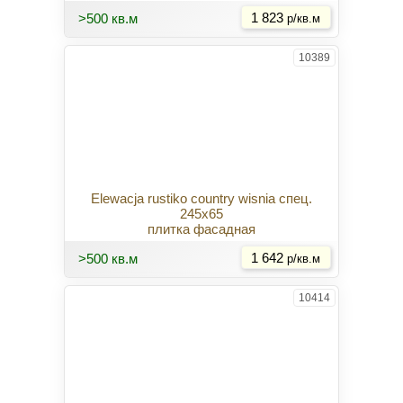
>500 кв.м
1 823
р/кв.м
10389
Elewacja rustiko country wisnia спец.
245x65
плитка фасадная
Купить
>500 кв.м
1 642
р/кв.м
10414