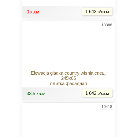
Купить
0 кв.м
1 642
р/кв.м
10388
Elewacja gladka country wisnia спец.
245x65
плитка фасадная
Купить
33.5 кв.м
1 642
р/кв.м
10418