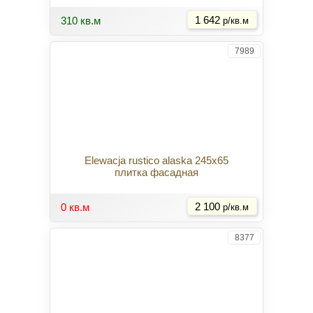
Купить
310 кв.м
1 642
р/кв.м
7989
Elewacja rustico alaska 245x65
плитка фасадная
Купить
0 кв.м
2 100
р/кв.м
8377