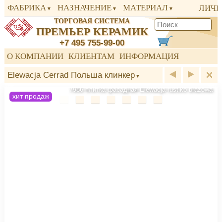
ФАБРИКА
НАЗНАЧЕНИЕ
МАТЕРИАЛ
ЛИЧН
ТОРГОВАЯ СИСТЕМА
ПРЕМЬЕР КЕРАМИК
+7 495 755-99-00
О КОМПАНИИ
КЛИЕНТАМ
ИНФОРМАЦИЯ
Elewacja Cerrad Польша клинкер
7986 плитка фасадная Elewacja rustiko brazowa
хит продаж