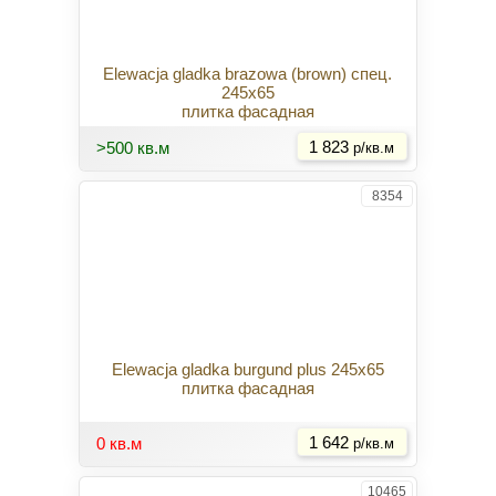
Elewacja gladka brazowa (brown) спец.
245x65
плитка фасадная
Купить
>500 кв.м
1 823
р/кв.м
8354
Elewacja gladka burgund plus 245x65
плитка фасадная
Купить
0 кв.м
1 642
р/кв.м
10465