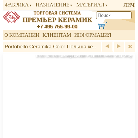
ФАБРИКА
НАЗНАЧЕНИЕ
МАТЕРИАЛ
ЛИЧН
ТОРГОВАЯ СИСТЕМА
ПРЕМЬЕР КЕРАМИК
+7 495 755-99-00
О КОМПАНИИ
КЛИЕНТАМ
ИНФОРМАЦИЯ
Portobello Ceramika Color Польша керамика
9724 плитка облицовочная Portobello Soft Grey
9723 плитка облицовочная Portobello Grey
9725 плитка облицовочная Portobello Axis Soft Grey