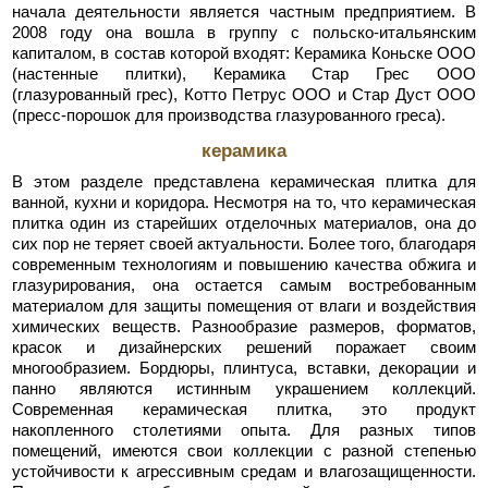
начала деятельности является частным предприятием. В
2008 году она вошла в группу с польско-итальянским
капиталом, в состав которой входят: Керамика Коньске ООО
(настенные плитки), Керамика Стар Грес ООО
(глазурованный грес), Котто Петрус ООО и Стар Дуст ООО
(пресс-порошок для производства глазурованного греса).
керамика
В этом разделе представлена керамическая плитка для
ванной, кухни и коридора. Несмотря на то, что керамическая
плитка один из старейших отделочных материалов, она до
сих пор не теряет своей актуальности. Более того, благодаря
современным технологиям и повышению качества обжига и
глазурирования, она остается самым востребованным
материалом для защиты помещения от влаги и воздействия
химических веществ. Разнообразие размеров, форматов,
красок и дизайнерских решений поражает своим
многообразием. Бордюры, плинтуса, вставки, декорации и
панно являются истинным украшением коллекций.
Современная керамическая плитка, это продукт
накопленного столетиями опыта. Для разных типов
помещений, имеются свои коллекции с разной степенью
устойчивости к агрессивным средам и влагозащищенности.