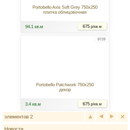
Portobello Axis Soft Grey 750x250
плитка облицовочная
Купить
94.1 кв.м
675
р/кв.м
9726
Portobello Patchwork 750x250
декор
Купить
3.4 кв.м
675
р/кв.м
элементов 2
Новости