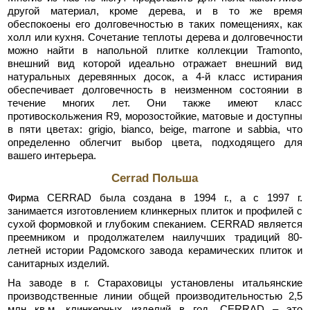
другой материал, кроме дерева, и в то же время
обеспокоены его долговечностью в таких помещениях, как
холл или кухня. Сочетание теплоты дерева и долговечности
можно найти в напольной плитке коллекции Tramonto,
внешний вид которой идеально отражает внешний вид
натуральных деревянных досок, а 4-й класс истирания
обеспечивает долговечность в неизменном состоянии в
течение многих лет. Они также имеют класс
противоскольжения R9, морозостойкие, матовые и доступны
в пяти цветах: grigio, bianco, beige, marrone и sabbia, что
определенно облегчит выбор цвета, подходящего для
вашего интерьера.
Cerrad Польша
Фирма CERRAD была создана в 1994 г., а с 1997 г.
занимается изготовлением клинкерных плиток и профилей с
сухой формовкой и глубоким спеканием. CERRAD является
преемником и продолжателем наилучших традиций 80-
летней истории Радомского завода керамических плиток и
санитарных изделий.
На заводе в г. Стараховицы установлены итальянские
производственные линии общей производительностью 2,5
млн кв.м. клинкерных изделий в год. CERRAD – это