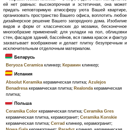
ей нет равных: высокопрочная и эстетичная, она может
придать неповторимую атмосферу уюта Вашей квартире,
организовать пространство Вашего офиса, воплотить любое
дизайнерское решение Вашего загородного дома. Изобилие
видов и форм от классических до мозаики, бесконечное
многообразие применений: для укладки на пол, облицовки
стен, фасадов зданий, бассейнов, вся гамма красок и фактур
захватывает воображение и делает плитку безупречным и
исключительным отделочным материалом.
Беларусь
Beryoza Ceramica
клинкер;
Керамин
клинкер;
Испания
Absolut Keramika
керамическая плитка;
Azulejos
Benadresa
керамическая плитка;
Realonda
керамическая
плитка;
Польша
Ceramika Color
керамическая плитка;
Ceramika Gres
керамическая плитка, керамогранит;
Ceramika Konskie
керамическая плитка;
Cerrad
клинкер, керамогранит;
Nowa Gala
керамогранит;
Paradyz
клинкер, керамическая