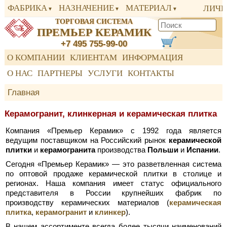
ФАБРИКА
НАЗНАЧЕНИЕ
МАТЕРИАЛ
ЛИЧН
ТОРГОВАЯ СИСТЕМА
ПРЕМЬЕР КЕРАМИК
+7 495 755-99-00
О КОМПАНИИ
КЛИЕНТАМ
ИНФОРМАЦИЯ
О НАС
ПАРТНЕРЫ
УСЛУГИ
КОНТАКТЫ
Главная
Керамогранит, клинкерная и керамическая плитка
Компания «Премьер Керамик» с 1992 года является
ведущим поставщиком на Российский рынок
керамической
плитки
и
керамогранита
производства
Польши
и
Испании
.
Сегодня «Премьер Керамик» — это разветвленная система
по оптовой продаже керамической плитки в столице и
регионах. Наша компания имеет статус официального
представителя в России крупнейших фабрик по
производству керамических материалов (
керамическая
плитка
,
керамогранит
и
клинкер
).
В нашем ассортименте всегда более тысячи наименований