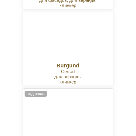
для фасадов, для веранды
клинкер
Burgund
Cerrad
для веранды
клинкер
под заказ