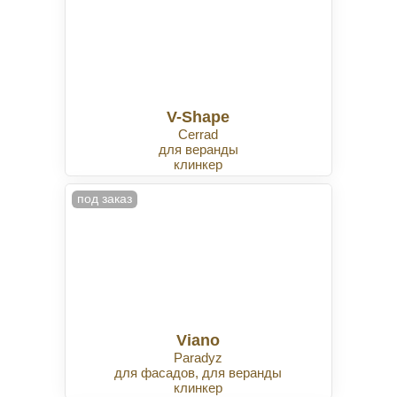
V-Shape
Cerrad
для веранды
клинкер
под заказ
Viano
Paradyz
для фасадов, для веранды
клинкер