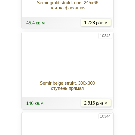
Semir grafit strukt. нов. 245x66
плитка фасадная
Купить
45.4 кв.м
1 728
р/кв.м
10343
Semir beige strukt. 300x300
ступень прямая
Купить
146 кв.м
2 916
р/кв.м
10344