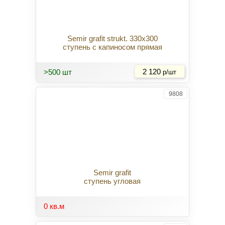
Semir grafit strukt. 330x300
ступень с капиносом прямая
Купить
>500 шт
2 120
р/шт
9808
Semir grafit
ступень угловая
0 кв.м