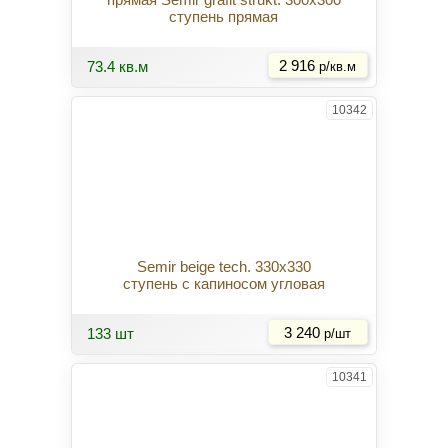
ступень прямая
Купить
73.4 кв.м
2 916
р/кв.м
10342
Semir beige tech. 330x330
ступень с капиносом угловая
Купить
133 шт
3 240
р/шт
10341