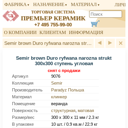
ФАБРИКА
НАЗНАЧЕНИЕ
МАТЕРИАЛ
ЛИЧН
ТОРГОВАЯ СИСТЕМА
ПРЕМЬЕР КЕРАМИК
+7 495 755-99-00
О КОМПАНИИ
КЛИЕНТАМ
ИНФОРМАЦИЯ
Semir brown Duro ryfwana narozna strukt 300x300 ступень угловая Paradyz
Semir brown Duro ryfwana narozna strukt
300x300 ступень угловая
снят с продажи
Артикул
9076
Коллекция
Semir
Производитель
Paradyz Польша
Материал
клинкер
Помещение
веранда
Поверхность
структурная
,
матовая
Размер/вес
300 x 300 x 11 мм / 2.3 кг
В упаковке
10 шт. / 0.9 кв.м / 22.9 кг