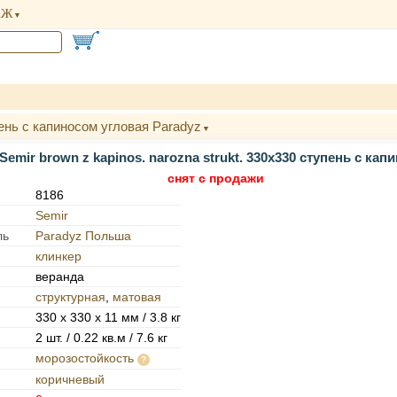
АЖ
упень с капиносом угловая Paradyz
 Semir brown z kapinos. narozna strukt. 330x330 ступень с ка
снят с продажи
8186
Semir
ль
Paradyz Польша
клинкер
веранда
структурная
,
матовая
330 x 330 x 11 мм / 3.8 кг
2 шт. / 0.22 кв.м / 7.6 кг
морозостойкость
коричневый