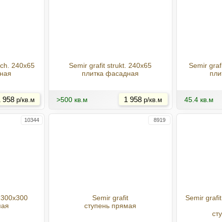
ech. 240x65
Semir grafit strukt. 240x65
Semir graf
ная
плитка фасадная
пли
Купить
Купить
 958
>500 кв.м
1 958
45.4 кв.м
р/кв.м
р/кв.м
10344
8919
. 300x300
Semir grafit
Semir grafit
мая
ступень прямая
ст
Купить