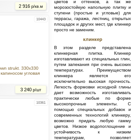
цветов и оттенков, а так же
2 916
р/кв.м
морозостойкую напольную плитку и
ступени (простые и угловые) для
террасы, гаража, лестниц, открытых
10443
площадок и других мест, где клинкер
просто не заменим.
клинкер
В этом разделе представлена
клинкерная плитка. Клинкер
изготавливают из специальных глин,
путем запекания при очень высоких
own strukt. 330x330
температурах. Преимуществом
с капиносом угловая
клинкера является его
исключительно высокая прочность.
Купить
Легкость формовки исходной глины
3 240
р/шт
дает возможность изготавливать
практически любые по форме
10361
высокопрочные элементы. С
помощью специальных добавок и
современных технологий клинкеру,
возможно придать любую гамму
цветов. Низкое водопоглощение и
устойчивость к низким
температурам, позволяет