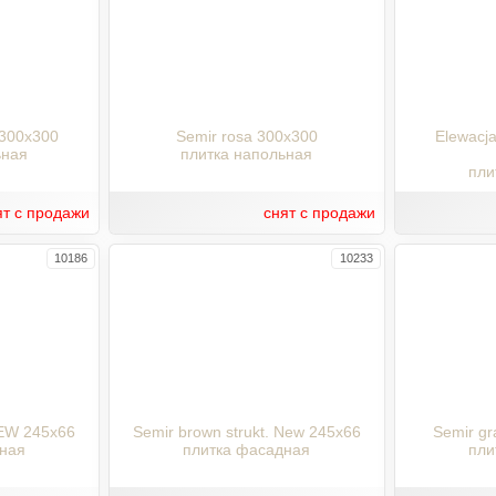
. 300x300
Semir rosa 300x300
Elewacja
ьная
плитка напольная
пли
ят с продажи
снят с продажи
10186
10233
NEW 245x66
Semir brown strukt. New 245x66
Semir gra
ная
плитка фасадная
пли