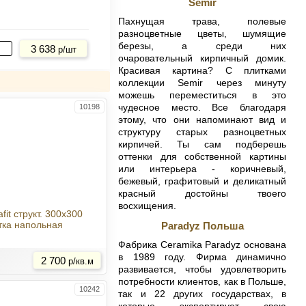
Semir
Пахнущая трава, полевые
Купить
разноцветные цветы, шумящие
березы, а среди них
3 638
р/шт
очаровательный кирпичный домик.
Красивая картина? С плитками
коллекции Semir через минуту
можешь переместиться в это
чудесное место. Все благодаря
10198
этому, что они напоминают вид и
структуру старых разноцветных
кирпичей. Ты сам подберешь
оттенки для собственной картины
или интерьера - коричневый,
бежевый, графитовый и деликатный
красный достойны твоего
восхищения.
afit структ. 300x300
тка напольная
Paradyz Польша
Купить
Фабрика Ceramika Paradyz основана
в 1989 году. Фирма динамично
2 700
р/кв.м
развивается, чтобы удовлетворить
потребности клиентов, как в Польше,
10242
так и 22 других государствах, в
которые экспортирует свою