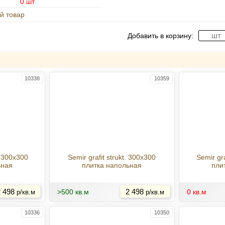
0 шт
й товар
Добавить в корзину:
10338
10359
. 300x300
Semir grafit strukt. 300x300
Semir gr
ьная
плитка напольная
пли
Купить
Купить
 498
>500 кв.м
2 498
0 кв.м
р/кв.м
р/кв.м
10336
10350