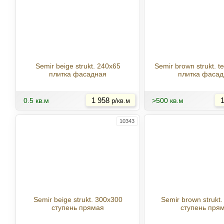
Semir beige strukt. 240x65
Semir brown strukt. t
плитка фасадная
плитка фасад
Купить
0.5 кв.м
1 958
>500 кв.м
1
р/кв.м
10343
Semir beige strukt. 300x300
Semir brown strukt
ступень прямая
ступень пря
Купить