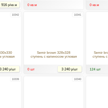
 916
0 кв.м
0 кв.м
р/кв.м
10342
10341
 330x330
Semir brown 328x328
Semir br
м угловая
ступень с капиносом угловая
ступень 
Купить
Купить
3 240
0 шт
3 240
124 шт
р/шт
р/шт
10339
10340