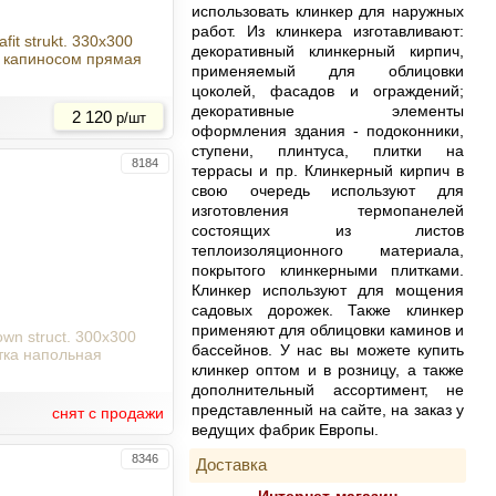
использовать клинкер для наружных
работ. Из клинкера изготавливают:
afit strukt. 330x300
декоративный клинкерный кирпич,
с капиносом прямая
применяемый для облицовки
Купить
цоколей, фасадов и ограждений;
декоративные элементы
2 120
р/шт
оформления здания - подоконники,
ступени, плинтуса, плитки на
8184
террасы и пр. Клинкерный кирпич в
свою очередь используют для
изготовления термопанелей
состоящих из листов
теплоизоляционного материала,
покрытого клинкерными плитками.
Клинкер используют для мощения
садовых дорожек. Также клинкер
применяют для облицовки каминов и
own struct. 300x300
бассейнов. У нас вы можете купить
тка напольная
клинкер оптом и в розницу, а также
дополнительный ассортимент, не
представленный на сайте, на заказ у
снят с продажи
ведущих фабрик Европы.
8346
Доставка