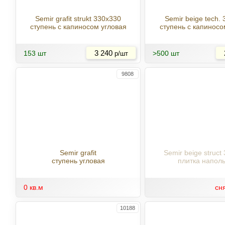
Semir grafit strukt 330x330
Semir beige tech.
ступень с капиносом угловая
ступень с капинос
Купить
153 шт
3 240
>500 шт
р/шт
9808
Semir grafit
Semir beige struct
ступень угловая
плитка напол
0 кв.м
сн
10188