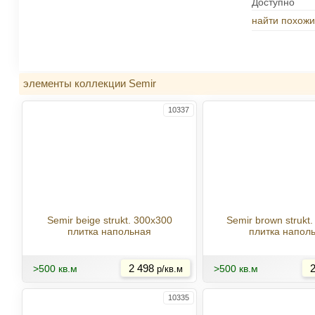
Доступно
найти похожи
элементы коллекции Semir
10337
Semir beige strukt. 300x300
Semir brown strukt
плитка напольная
плитка напол
Купить
>500 кв.м
2 498
>500 кв.м
2
р/кв.м
10335