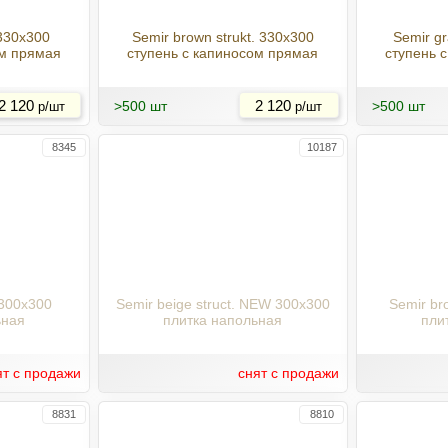
 330x300
Semir brown strukt. 330x300
Semir gr
ом прямая
ступень с капиносом прямая
ступень 
Купить
Купить
2 120
>500 шт
2 120
>500 шт
р/шт
р/шт
8345
10187
 300x300
Semir beige struct. NEW 300x300
Semir br
ьная
плитка напольная
пли
ят с продажи
снят с продажи
8831
8810