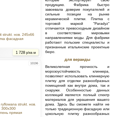
продукцию. Фабрика быстро
завоевала доверие покупателей и
сильные позиции на рынке
керамической плитки. Плитка с
торговой маркой "Paradyz"
отличается превосходным дизайном
в соответствиис мировыми
it strukt. нов. 245x66
направлениями моды. Для фабрики
тка фасадная
работают польские специалисты и
Купить
признанные итальянские проектные
бюро.
1 728
р/кв.м
для веранды
10196
Великолепная прочность и
морозоустойчивость клинкера,
позволяют использовать клинкерную
плитку для отделки разнообразных
помещений как внутри дома, так и
снаружи. Особенностью данных
коллекций является полный спектр
материалов для украшения вашего
дома. Здесь Вы сможете найти не
 ryflowana strukt. нов.
300x300
только традиционную фасадную или
упень прямая
цокольную плитку разнообразных
Купить