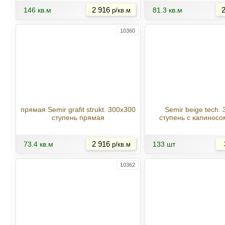
146 кв.м
2 916
81.3 кв.м
2
р/кв.м
10360
прямая Semir grafit strukt. 300x300
Semir beige tech.
ступень прямая
ступень с капиносо
Купить
73.4 кв.м
2 916
133 шт
р/кв.м
10362