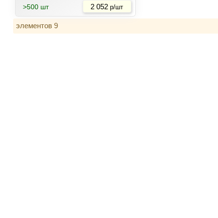
>500 шт
2 052
р/шт
элементов 9