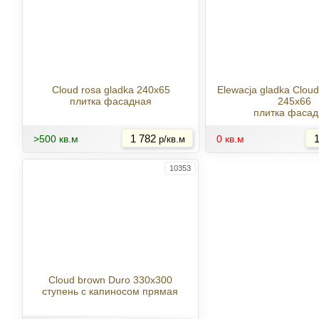
Cloud rosa gladka 240x65
Elewacja gladka Cloud
плитка фасадная
245x66
плитка фасад
Купить
>500 кв.м
1 782
0 кв.м
1
р/кв.м
10353
Cloud brown Duro 330x300
ступень с капиносом прямая
Купить