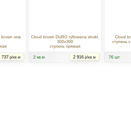
 brown нов.
Cloud brown DURO ryflowana strukt.
Cloud b
300x300
ступень 
ная
ступень прямая
Купить
Купить
 737
2 кв.м
2 916
76 шт
р/кв.м
р/кв.м