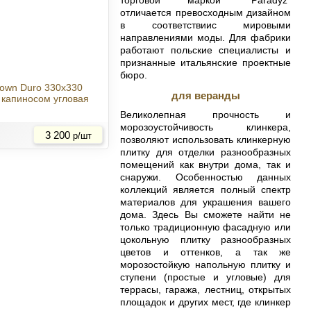
отличается превосходным дизайном
в соответствиис мировыми
направлениями моды. Для фабрики
работают польские специалисты и
признанные итальянские проектные
бюро.
rown Duro 330x330
для веранды
с капиносом угловая
Великолепная прочность и
Купить
морозоустойчивость клинкера,
3 200
р/шт
позволяют использовать клинкерную
плитку для отделки разнообразных
помещений как внутри дома, так и
снаружи. Особенностью данных
коллекций является полный спектр
материалов для украшения вашего
дома. Здесь Вы сможете найти не
только традиционную фасадную или
цокольную плитку разнообразных
цветов и оттенков, а так же
морозостойкую напольную плитку и
ступени (простые и угловые) для
террасы, гаража, лестниц, открытых
площадок и других мест, где клинкер