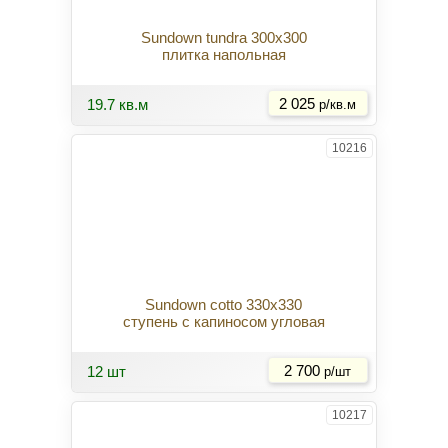
Sundown tundra 300x300
плитка напольная
Купить
19.7 кв.м
2 025
р/кв.м
10216
Sundown cotto 330x330
ступень с капиносом угловая
Купить
12 шт
2 700
р/шт
10217