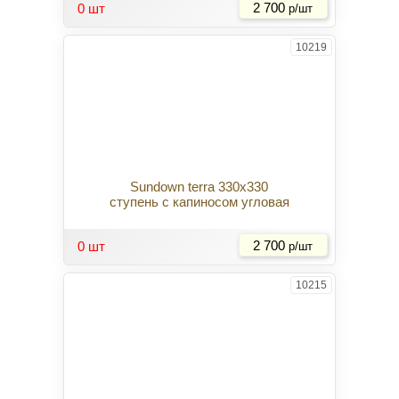
0 шт
2 700
р/шт
10219
Sundown terra 330x330
ступень с капиносом угловая
Купить
0 шт
2 700
р/шт
10215