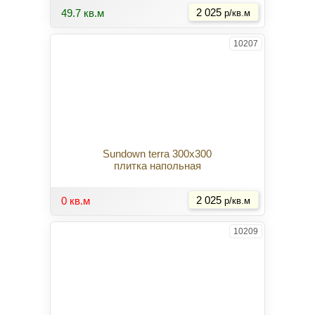
49.7 кв.м
2 025
р/кв.м
10207
Sundown terra 300x300
плитка напольная
Купить
0 кв.м
2 025
р/кв.м
10209