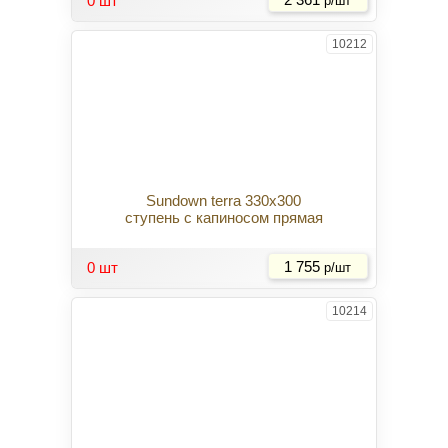
0 шт
р/шт
10212
Sundown terra 330x300
ступень с капиносом прямая
Купить
0 шт
1 755
р/шт
10214