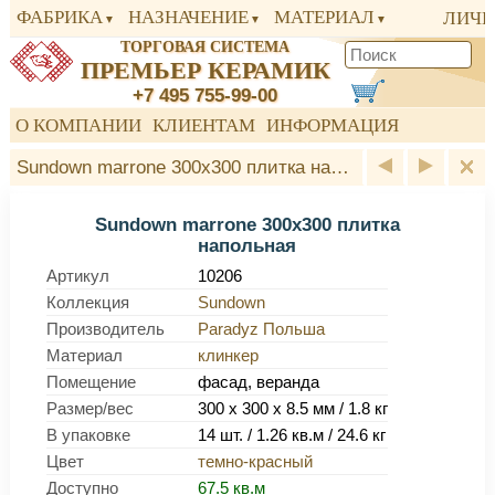
ФАБРИКА
НАЗНАЧЕНИЕ
МАТЕРИАЛ
ЛИЧН
ТОРГОВАЯ СИСТЕМА
ПРЕМЬЕР КЕРАМИК
+7 495 755-99-00
О КОМПАНИИ
КЛИЕНТАМ
ИНФОРМАЦИЯ
Sundown marrone 300x300 плитка напольная Paradyz
Sundown marrone 300x300 плитка
напольная
Артикул
10206
Коллекция
Sundown
Производитель
Paradyz Польша
Материал
клинкер
Помещение
фасад, веранда
Размер/вес
300 x 300 x 8.5 мм / 1.8 кг
В упаковке
14 шт. / 1.26 кв.м / 24.6 кг
Цвет
темно-красный
Доступно
67.5 кв.м