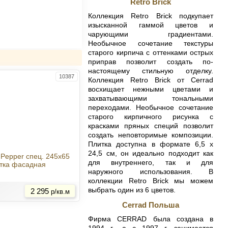
Retro Brick
Коллекция Retro Brick подкупает
изысканной гаммой цветов и
чарующими градиентами.
Необычное сочетание текстуры
старого кирпича с оттенками острых
приправ позволит создать по-
настоящему стильную отделку.
10387
Коллекция Retro Brick от Cerrad
восхищает нежными цветами и
захватывающими тональными
переходами. Необычное сочетание
старого кирпичного рисунка с
красками пряных специй позволит
создать неповторимые композиции.
Плитка доступна в формате 6,5 x
24,5 см, он идеально подходит как
k Pepper спец. 245x65
для внутреннего, так и для
тка фасадная
наружного использования. В
Купить
коллекции Retro Brick мы можем
выбрать один из 6 цветов.
2 295
р/кв.м
Cerrad Польша
Фирма CERRAD была создана в
1994 г., а с 1997 г. занимается