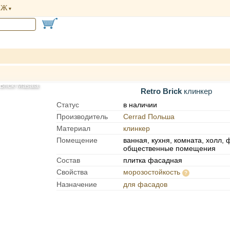
АЖ
Brick Masala
8928 плитка фаса
Retro Brick
клинкер
Статус
в наличии
Производитель
Cerrad Польша
Материал
клинкер
Помещение
ванная, кухня, комната, холл, 
общественные помещения
Состав
плитка фасадная
Свойства
морозостойкость
Назначение
для фасадов