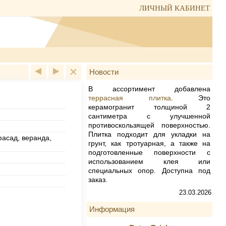
ЛИЧНЫЙ КАБИНЕТ
Новости
дная Retro Brick Chili
8924 пл
В ассортимент добавлена
террасная плитка
. Это
керамогранит толщиной 2
сантиметра с улучшенной
противоскользящей поверхностью.
Плитка подходит для укладки на
фасад, веранда,
грунт, как тротуарная, а также на
подготовленные поверхности с
использованием клея или
специальных опор. Доступна под
заказ.
23.03.2026
Информация