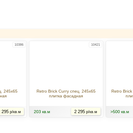
10386
10421
ец. 245x65
Retro Brick Curry спец. 245x65
Retro Bric
ная
плитка фасадная
пли
Купить
Купить
 295
203 кв.м
2 295
>500 кв.м
р/кв.м
р/кв.м