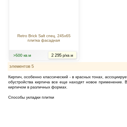
Retro Brick Salt спец. 245x65
плитка фасадная
Купить
>500 кв.м
2 295
р/кв.м
элементов 5
Кирпич, особенно классический - в красных тонах, ассоцииру
обустройства кирпича все еще находят новое применение. 
кирпичом в различных формах.
Способы укладки плитки