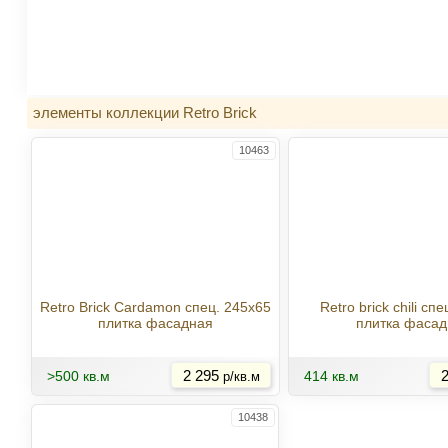
элементы коллекции Retro Brick
10463
Retro Brick Cardamon спец. 245x65
Retro brick chili сп
плитка фасадная
плитка фасад
Купить
>500 кв.м
2 295
414 кв.м
2
р/кв.м
10438