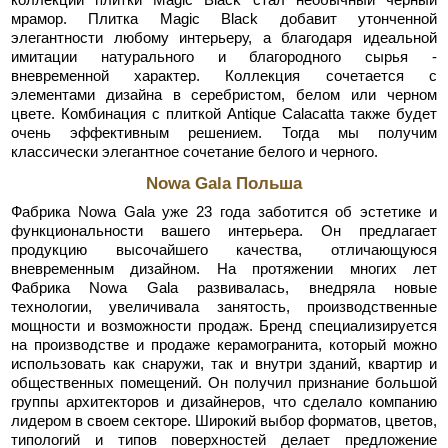
мрамор. Плитка Magic Black добавит утонченной
элегантности любому интерьеру, а благодаря идеальной
имитации натурального и благородного сырья -
вневременной характер. Коллекция сочетается с
элементами дизайна в серебристом, белом или черном
цвете. Комбинация с плиткой Antique Calacatta также будет
очень эффективным решением. Тогда мы получим
классически элегантное сочетание белого и черного.
Nowa Gala Польша
Фабрика Nowa Gala уже 23 года заботится об эстетике и
функциональности вашего интерьера. Он предлагает
продукцию высочайшего качества, отличающуюся
вневременным дизайном. На протяжении многих лет
Фабрика Nowa Gala развивалась, внедряла новые
технологии, увеличивала занятость, производственные
мощности и возможности продаж. Бренд специализируется
на производстве и продаже керамогранита, который можно
использовать как снаружи, так и внутри зданий, квартир и
общественных помещений. Он получил признание большой
группы архитекторов и дизайнеров, что сделало компанию
лидером в своем секторе. Широкий выбор форматов, цветов,
типологий и типов поверхностей делает предложение