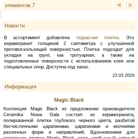
элементов 7
c
k
Новости
В ассортимент добавлена
террасная плитка
. Это
керамогранит толщиной 2 сантиметра с улучшенной
противоскользящей поверхностью. Плитка подходит для
укладки на грунт, как тротуарная, а также на
подготовленные поверхности с использованием клея или
специальных опор. Доступна под заказ.
23.03.2026
Информация
Magic Black
Коллекция Magic Black из предложения производителя
Ceramika Nowa Gala состоит из керамогранита,
полированной плитки глубокого черного цвета, разбитой
бесчисленными царапинами, царапинами и молниями
различных форм и направлений. Вдохновением для
коллекции плитки Magic Black стал необычный черный