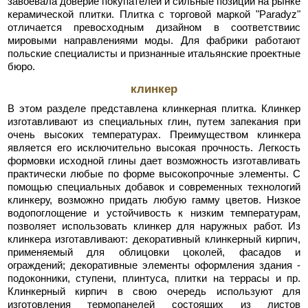
завоевала доверие покупателей и сильные позиции на рынке
керамической плитки. Плитка с торговой маркой "Paradyz"
отличается превосходным дизайном в соответствиис
мировыми направлениями моды. Для фабрики работают
польские специалисты и признанные итальянские проектные
бюро.
клинкер
В этом разделе представлена клинкерная плитка. Клинкер
изготавливают из специальных глин, путем запекания при
очень высоких температурах. Преимуществом клинкера
является его исключительно высокая прочность. Легкость
формовки исходной глины дает возможность изготавливать
практически любые по форме высокопрочные элементы. С
помощью специальных добавок и современных технологий
клинкеру, возможно придать любую гамму цветов. Низкое
водопоглощение и устойчивость к низким температурам,
позволяет использовать клинкер для наружных работ. Из
клинкера изготавливают: декоративный клинкерный кирпич,
применяемый для облицовки цоколей, фасадов и
ограждений; декоративные элементы оформления здания -
подоконники, ступени, плинтуса, плитки на террасы и пр.
Клинкерный кирпич в свою очередь используют для
изготовления термопанелей состоящих из листов