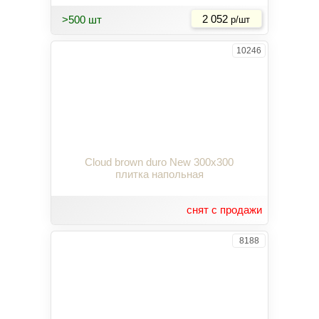
Купить
>500 шт
2 052
р/шт
10246
Cloud brown duro New 300x300
плитка напольная
снят с продажи
8188