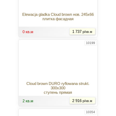
Elewacja gladka Cloud brown нов. 245x66
плитка фасадная
Купить
0 кв.м
1 737
р/кв.м
10199
Cloud brown DURO ryflowana strukt.
300x300
ступень прямая
Купить
2 кв.м
2 916
р/кв.м
10354