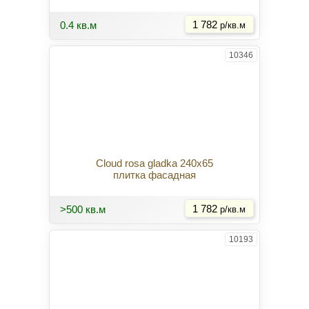
Купить
0.4 кв.м
1 782
р/кв.м
10346
Cloud rosa gladka 240x65
плитка фасадная
Купить
>500 кв.м
1 782
р/кв.м
10193