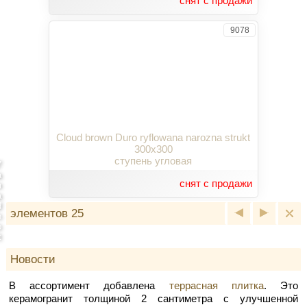
снят с продажи
9078
Cloud brown Duro ryflowana narozna strukt
300x300
ступень угловая
7
а
снят с продажи
я
a
d
элементов 25
n
o
t
Новости
В ассортимент добавлена
террасная плитка
. Это
керамогранит толщиной 2 сантиметра с улучшенной